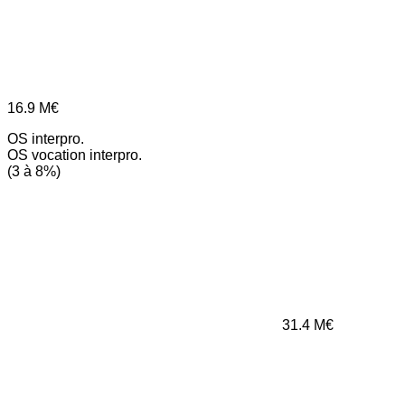
16.9
M€
OS interpro.
OS vocation interpro.
(3 à 8%)
31.4
M€