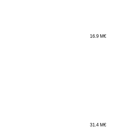
16.9
M€
31.4
M€