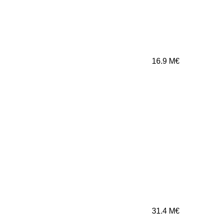
16.9
M€
31.4
M€