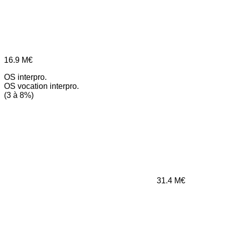
16.9
M€
OS interpro.
OS vocation interpro.
(3 à 8%)
31.4
M€