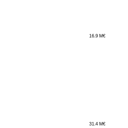
16.9
M€
31.4
M€