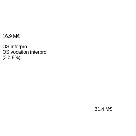
16.9
M€
OS interpro.
OS vocation interpro.
(3 à 8%)
31.4
M€