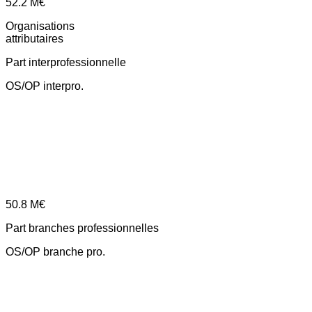
52.2
M€
Organisations
attributaires
Part interprofessionnelle
OS/OP interpro.
50.8
M€
Part branches professionnelles
OS/OP branche pro.