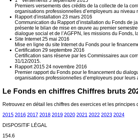
1
versements
3
septembre 2015
Premiers versements des crédits de la collecte de la con
organisations professionnelles d’employeurs au niveau nat
Rapport d'installation
23
mars 2016
Communication du Rapport d’installation du Fonds de jan
présente le bilan de mise en œuvre au premier semestre 
dialogue social et de l’AGFPN, les missions du Fonds, la
Site Internet
25
mai 2016
Mise en ligne du site Internet du Fonds pour le finance
Certification
29
septembre 2016
Certification sans réserve par les Commissaires aux co
31/12/2015.
Rapport 2015
24
novembre 2016
Premier rapport du Fonds pour le financement du dialogue
organisations professionnelles d’employeurs pour leurs a
Le Fonds en chiffres
Chiffres bruts 20
Retrouvez en détail les chiffres des exercices et les principes d
2015
2016
2017
2018
2019
2020
2021
2022
2023
2024
DISPOSITIF LÉGAL
154.6