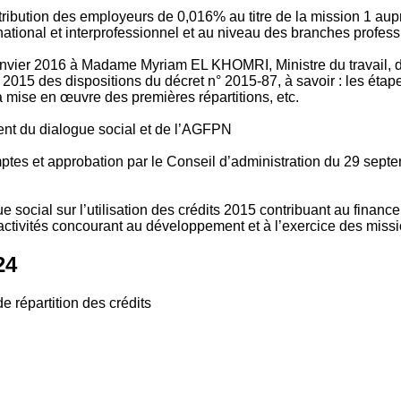
tribution des employeurs de 0,016% au titre de la mission 1 aup
ional et interprofessionnel et au niveau des branches profession
vier 2016 à Madame Myriam EL KHOMRI, Ministre du travail, de l
2015 des dispositions du décret n° 2015-87, à savoir : les ét
 mise en œuvre des premières répartitions, etc.
ment du dialogue social et de l’AGFPN
mptes et approbation par le Conseil d’administration du 29 se
 social sur l’utilisation des crédits 2015 contribuant au financ
ctivités concourant au développement et à l’exercice des missio
24
e répartition des crédits