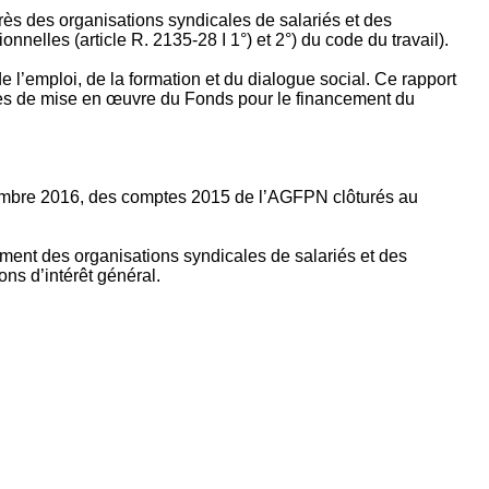
rès des organisations syndicales de salariés et des
nelles (article R. 2135‐28 I 1°) et 2°) du code du travail).
’emploi, de la formation et du dialogue social. Ce rapport
apes de mise en œuvre du Fonds pour le financement du
ptembre 2016, des comptes 2015 de l’AGFPN clôturés au
ement des organisations syndicales de salariés et des
ns d’intérêt général.