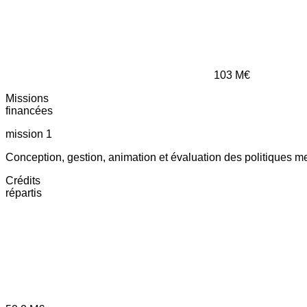
103
M€
Missions
financées
mission 1
Conception, gestion, animation et évaluation des politiques m
Crédits
répartis