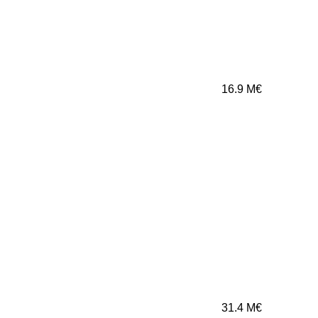
16.9
M€
31.4
M€