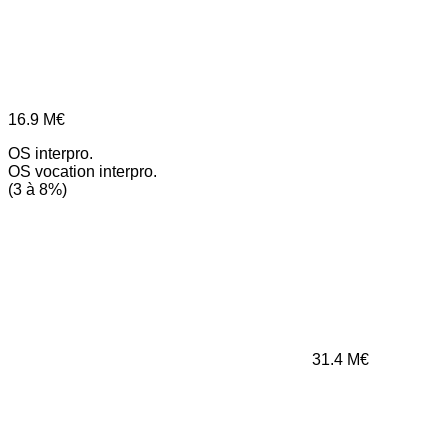
16.9
M€
OS interpro.
OS vocation interpro.
(3 à 8%)
31.4
M€