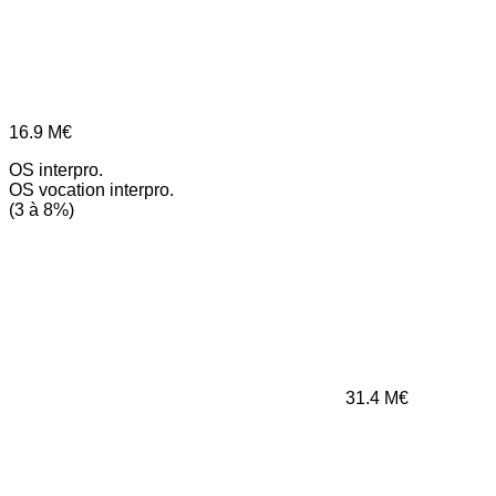
16.9
M€
OS interpro.
OS vocation interpro.
(3 à 8%)
31.4
M€