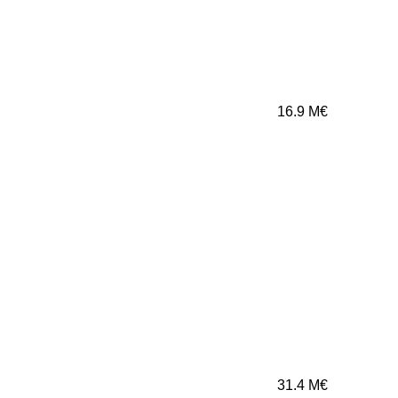
16.9
M€
31.4
M€