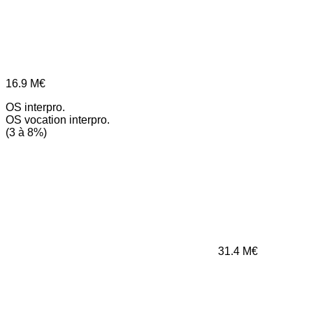
16.9
M€
OS interpro.
OS vocation interpro.
(3 à 8%)
31.4
M€