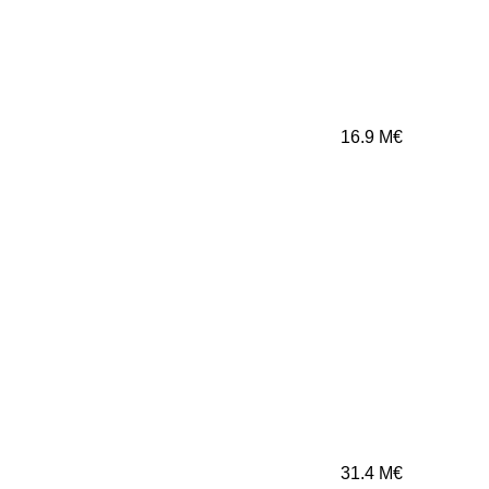
16.9
M€
31.4
M€