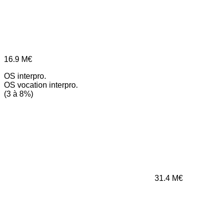
16.9
M€
OS interpro.
OS vocation interpro.
(3 à 8%)
31.4
M€