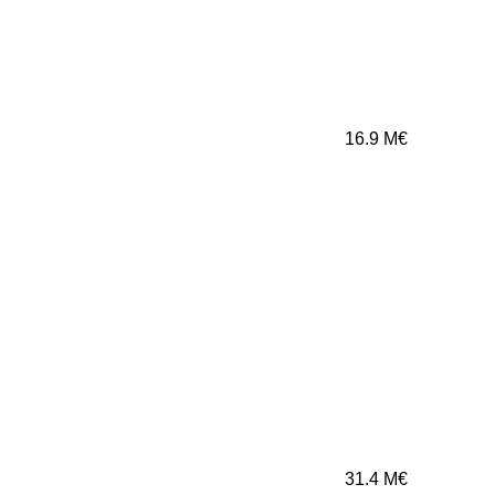
16.9
M€
31.4
M€