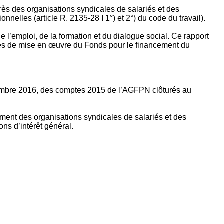
rès des organisations syndicales de salariés et des
nelles (article R. 2135‐28 I 1°) et 2°) du code du travail).
’emploi, de la formation et du dialogue social. Ce rapport
apes de mise en œuvre du Fonds pour le financement du
ptembre 2016, des comptes 2015 de l’AGFPN clôturés au
ement des organisations syndicales de salariés et des
ns d’intérêt général.