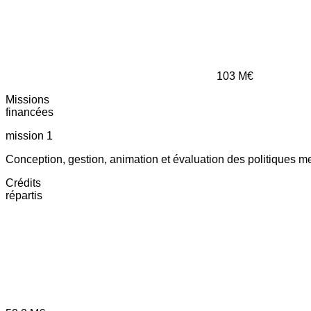
103
M€
Missions
financées
mission 1
Conception, gestion, animation et évaluation des politiques m
Crédits
répartis