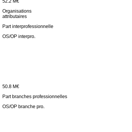
52.2
M€
Organisations
attributaires
Part interprofessionnelle
OS/OP interpro.
50.8
M€
Part branches professionnelles
OS/OP branche pro.