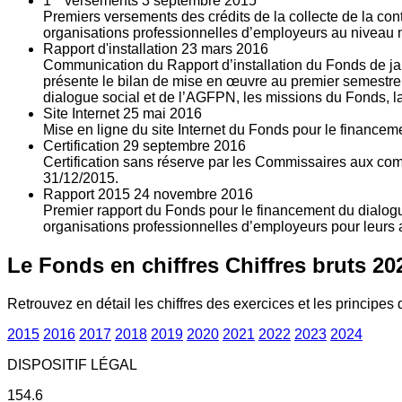
1
versements
3
septembre 2015
Premiers versements des crédits de la collecte de la con
organisations professionnelles d’employeurs au niveau nat
Rapport d'installation
23
mars 2016
Communication du Rapport d’installation du Fonds de jan
présente le bilan de mise en œuvre au premier semestre 
dialogue social et de l’AGFPN, les missions du Fonds, la
Site Internet
25
mai 2016
Mise en ligne du site Internet du Fonds pour le finance
Certification
29
septembre 2016
Certification sans réserve par les Commissaires aux co
31/12/2015.
Rapport 2015
24
novembre 2016
Premier rapport du Fonds pour le financement du dialogue
organisations professionnelles d’employeurs pour leurs a
Le Fonds en chiffres
Chiffres bruts 20
Retrouvez en détail les chiffres des exercices et les principes d
2015
2016
2017
2018
2019
2020
2021
2022
2023
2024
DISPOSITIF LÉGAL
154.6