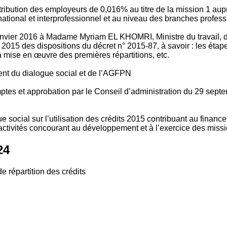
tribution des employeurs de 0,016% au titre de la mission 1 aup
ional et interprofessionnel et au niveau des branches profession
vier 2016 à Madame Myriam EL KHOMRI, Ministre du travail, de l
2015 des dispositions du décret n° 2015-87, à savoir : les ét
 mise en œuvre des premières répartitions, etc.
ment du dialogue social et de l’AGFPN
mptes et approbation par le Conseil d’administration du 29 se
 social sur l’utilisation des crédits 2015 contribuant au financ
ctivités concourant au développement et à l’exercice des missio
24
e répartition des crédits