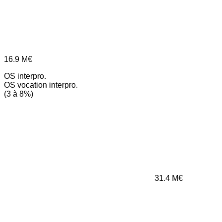
16.9
M€
OS interpro.
OS vocation interpro.
(3 à 8%)
31.4
M€