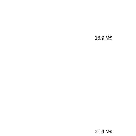
16.9
M€
31.4
M€