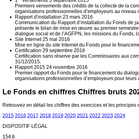
1
versements
3
septembre 2015
Premiers versements des crédits de la collecte de la con
organisations professionnelles d’employeurs au niveau nat
Rapport d'installation
23
mars 2016
Communication du Rapport d’installation du Fonds de jan
présente le bilan de mise en œuvre au premier semestre 
dialogue social et de l’AGFPN, les missions du Fonds, la
Site Internet
25
mai 2016
Mise en ligne du site Internet du Fonds pour le finance
Certification
29
septembre 2016
Certification sans réserve par les Commissaires aux co
31/12/2015.
Rapport 2015
24
novembre 2016
Premier rapport du Fonds pour le financement du dialogue
organisations professionnelles d’employeurs pour leurs a
Le Fonds en chiffres
Chiffres bruts 20
Retrouvez en détail les chiffres des exercices et les principes d
2015
2016
2017
2018
2019
2020
2021
2022
2023
2024
DISPOSITIF LÉGAL
154.6