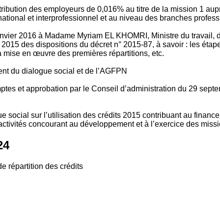
tribution des employeurs de 0,016% au titre de la mission 1 aup
ional et interprofessionnel et au niveau des branches profession
vier 2016 à Madame Myriam EL KHOMRI, Ministre du travail, de l
2015 des dispositions du décret n° 2015-87, à savoir : les ét
 mise en œuvre des premières répartitions, etc.
ment du dialogue social et de l’AGFPN
mptes et approbation par le Conseil d’administration du 29 se
 social sur l’utilisation des crédits 2015 contribuant au financ
ctivités concourant au développement et à l’exercice des missio
24
e répartition des crédits