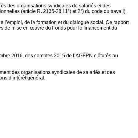
rès des organisations syndicales de salariés et des
nelles (article R. 2135‐28 I 1°) et 2°) du code du travail).
’emploi, de la formation et du dialogue social. Ce rapport
apes de mise en œuvre du Fonds pour le financement du
ptembre 2016, des comptes 2015 de l’AGFPN clôturés au
ement des organisations syndicales de salariés et des
ns d’intérêt général.