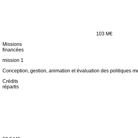
103
M€
Missions
financées
mission 1
Conception, gestion, animation et évaluation des politiques m
Crédits
répartis