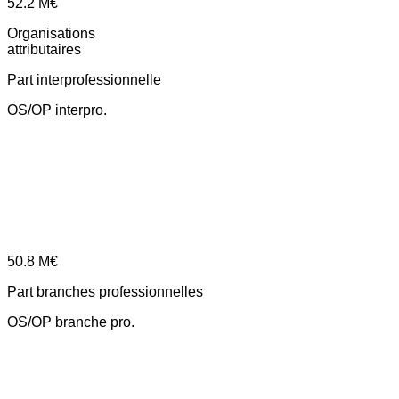
52.2
M€
Organisations
attributaires
Part interprofessionnelle
OS/OP interpro.
50.8
M€
Part branches professionnelles
OS/OP branche pro.