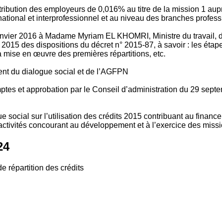
tribution des employeurs de 0,016% au titre de la mission 1 aup
ional et interprofessionnel et au niveau des branches profession
vier 2016 à Madame Myriam EL KHOMRI, Ministre du travail, de l
2015 des dispositions du décret n° 2015-87, à savoir : les ét
 mise en œuvre des premières répartitions, etc.
ment du dialogue social et de l’AGFPN
mptes et approbation par le Conseil d’administration du 29 se
 social sur l’utilisation des crédits 2015 contribuant au financ
ctivités concourant au développement et à l’exercice des missio
24
e répartition des crédits