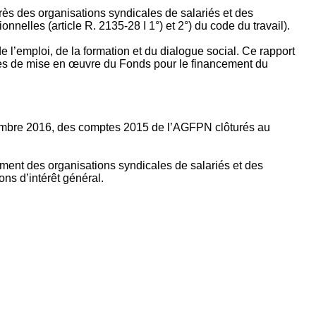
rès des organisations syndicales de salariés et des
nelles (article R. 2135‐28 I 1°) et 2°) du code du travail).
’emploi, de la formation et du dialogue social. Ce rapport
apes de mise en œuvre du Fonds pour le financement du
ptembre 2016, des comptes 2015 de l’AGFPN clôturés au
ement des organisations syndicales de salariés et des
ns d’intérêt général.