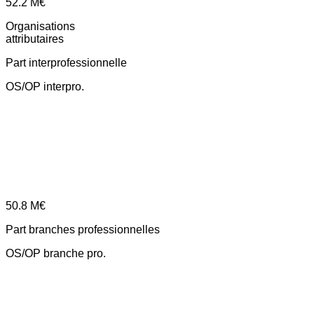
52.2
M€
Organisations
attributaires
Part interprofessionnelle
OS/OP interpro.
50.8
M€
Part branches professionnelles
OS/OP branche pro.