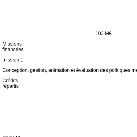
103
M€
Missions
financées
mission 1
Conception, gestion, animation et évaluation des politiques m
Crédits
répartis