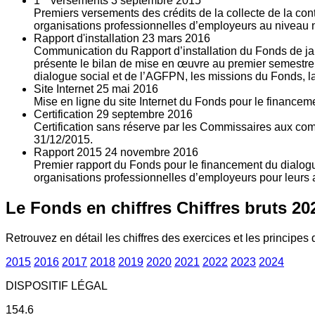
1
versements
3
septembre 2015
Premiers versements des crédits de la collecte de la con
organisations professionnelles d’employeurs au niveau nat
Rapport d'installation
23
mars 2016
Communication du Rapport d’installation du Fonds de jan
présente le bilan de mise en œuvre au premier semestre 
dialogue social et de l’AGFPN, les missions du Fonds, la
Site Internet
25
mai 2016
Mise en ligne du site Internet du Fonds pour le finance
Certification
29
septembre 2016
Certification sans réserve par les Commissaires aux co
31/12/2015.
Rapport 2015
24
novembre 2016
Premier rapport du Fonds pour le financement du dialogue
organisations professionnelles d’employeurs pour leurs a
Le Fonds en chiffres
Chiffres bruts 20
Retrouvez en détail les chiffres des exercices et les principes d
2015
2016
2017
2018
2019
2020
2021
2022
2023
2024
DISPOSITIF LÉGAL
154.6