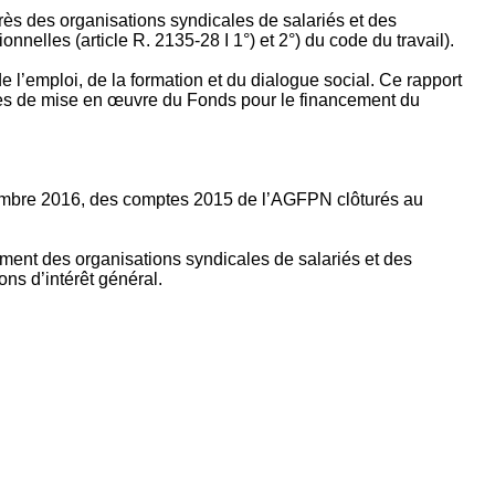
rès des organisations syndicales de salariés et des
nelles (article R. 2135‐28 I 1°) et 2°) du code du travail).
’emploi, de la formation et du dialogue social. Ce rapport
apes de mise en œuvre du Fonds pour le financement du
ptembre 2016, des comptes 2015 de l’AGFPN clôturés au
ement des organisations syndicales de salariés et des
ns d’intérêt général.