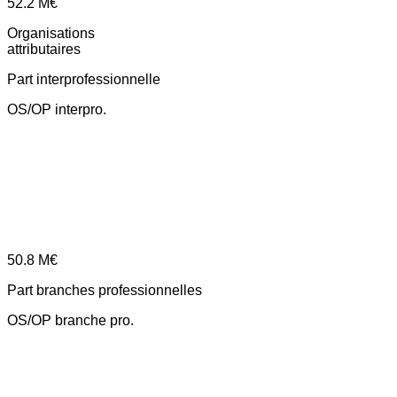
52.2
M€
Organisations
attributaires
Part interprofessionnelle
OS/OP interpro.
50.8
M€
Part branches professionnelles
OS/OP branche pro.