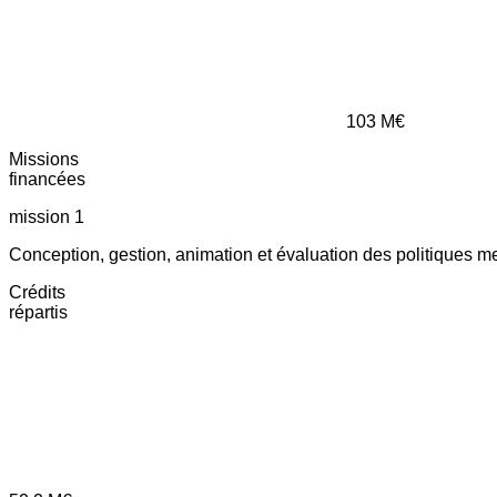
103
M€
Missions
financées
mission 1
Conception, gestion, animation et évaluation des politiques m
Crédits
répartis