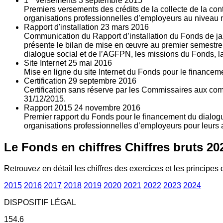
1
versements
3
septembre 2015
Premiers versements des crédits de la collecte de la con
organisations professionnelles d’employeurs au niveau nat
Rapport d'installation
23
mars 2016
Communication du Rapport d’installation du Fonds de jan
présente le bilan de mise en œuvre au premier semestre 
dialogue social et de l’AGFPN, les missions du Fonds, la
Site Internet
25
mai 2016
Mise en ligne du site Internet du Fonds pour le finance
Certification
29
septembre 2016
Certification sans réserve par les Commissaires aux co
31/12/2015.
Rapport 2015
24
novembre 2016
Premier rapport du Fonds pour le financement du dialogue
organisations professionnelles d’employeurs pour leurs a
Le Fonds en chiffres
Chiffres bruts 20
Retrouvez en détail les chiffres des exercices et les principes d
2015
2016
2017
2018
2019
2020
2021
2022
2023
2024
DISPOSITIF LÉGAL
154.6