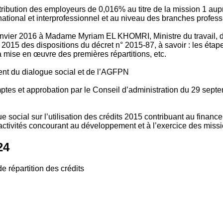
tribution des employeurs de 0,016% au titre de la mission 1 aup
ional et interprofessionnel et au niveau des branches profession
vier 2016 à Madame Myriam EL KHOMRI, Ministre du travail, de l
2015 des dispositions du décret n° 2015-87, à savoir : les ét
 mise en œuvre des premières répartitions, etc.
ment du dialogue social et de l’AGFPN
mptes et approbation par le Conseil d’administration du 29 se
 social sur l’utilisation des crédits 2015 contribuant au financ
ctivités concourant au développement et à l’exercice des missio
24
e répartition des crédits