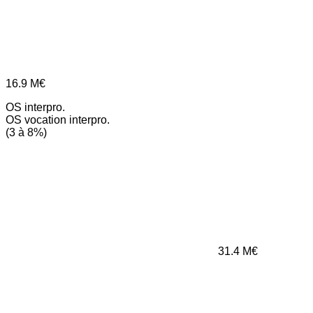
16.9
M€
OS interpro.
OS vocation interpro.
(3 à 8%)
31.4
M€