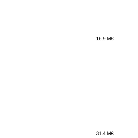
16.9
M€
31.4
M€