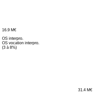
16.9
M€
OS interpro.
OS vocation interpro.
(3 à 8%)
31.4
M€