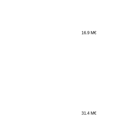
16.9
M€
31.4
M€