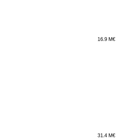
16.9
M€
31.4
M€