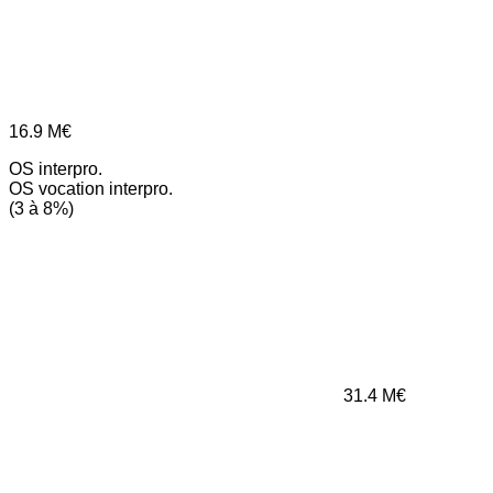
16.9
M€
OS interpro.
OS vocation interpro.
(3 à 8%)
31.4
M€