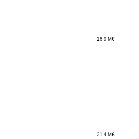
16.9
M€
31.4
M€