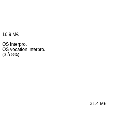
16.9
M€
OS interpro.
OS vocation interpro.
(3 à 8%)
31.4
M€