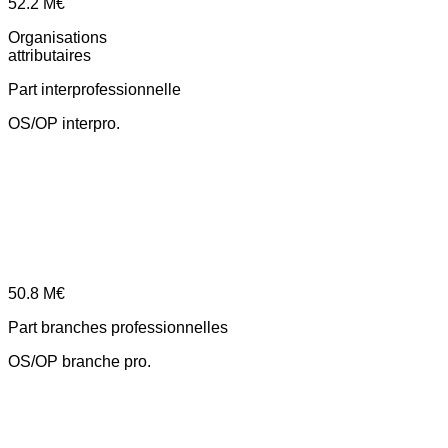
52.2
M€
Organisations
attributaires
Part interprofessionnelle
OS/OP interpro.
50.8
M€
Part branches professionnelles
OS/OP branche pro.