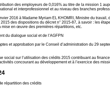
tribution des employeurs de 0,016% au titre de la mission 1 aup
ional et interprofessionnel et au niveau des branches profession
vier 2016 à Madame Myriam EL KHOMRI, Ministre du travail, de l
2015 des dispositions du décret n° 2015-87, à savoir : les ét
 mise en œuvre des premières répartitions, etc.
ment du dialogue social et de l’AGFPN
mptes et approbation par le Conseil d’administration du 29 se
 social sur l’utilisation des crédits 2015 contribuant au financ
ctivités concourant au développement et à l’exercice des missio
24
e répartition des crédits