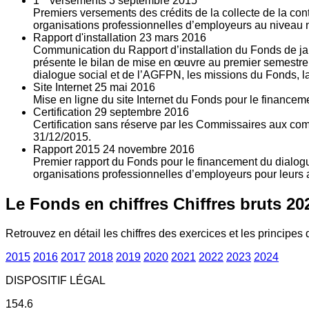
1
versements
3
septembre 2015
Premiers versements des crédits de la collecte de la con
organisations professionnelles d’employeurs au niveau nat
Rapport d'installation
23
mars 2016
Communication du Rapport d’installation du Fonds de jan
présente le bilan de mise en œuvre au premier semestre 
dialogue social et de l’AGFPN, les missions du Fonds, la
Site Internet
25
mai 2016
Mise en ligne du site Internet du Fonds pour le finance
Certification
29
septembre 2016
Certification sans réserve par les Commissaires aux co
31/12/2015.
Rapport 2015
24
novembre 2016
Premier rapport du Fonds pour le financement du dialogue
organisations professionnelles d’employeurs pour leurs a
Le Fonds en chiffres
Chiffres bruts 20
Retrouvez en détail les chiffres des exercices et les principes d
2015
2016
2017
2018
2019
2020
2021
2022
2023
2024
DISPOSITIF LÉGAL
154.6