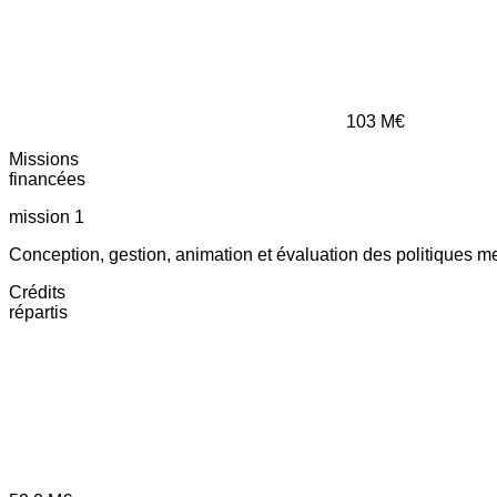
103
M€
Missions
financées
mission 1
Conception, gestion, animation et évaluation des politiques m
Crédits
répartis