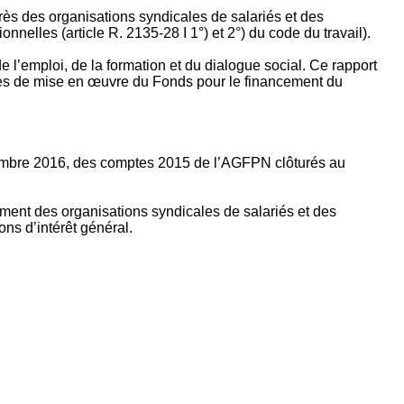
rès des organisations syndicales de salariés et des
nelles (article R. 2135‐28 I 1°) et 2°) du code du travail).
’emploi, de la formation et du dialogue social. Ce rapport
apes de mise en œuvre du Fonds pour le financement du
ptembre 2016, des comptes 2015 de l’AGFPN clôturés au
ement des organisations syndicales de salariés et des
ns d’intérêt général.