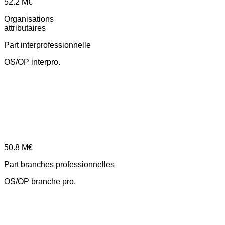
52.2
M€
Organisations
attributaires
Part interprofessionnelle
OS/OP interpro.
50.8
M€
Part branches professionnelles
OS/OP branche pro.