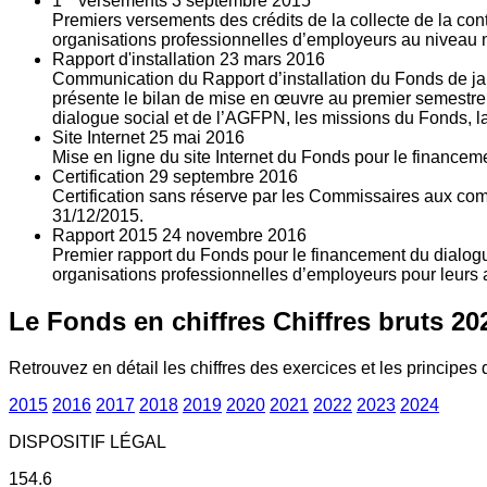
1
versements
3
septembre 2015
Premiers versements des crédits de la collecte de la con
organisations professionnelles d’employeurs au niveau nat
Rapport d'installation
23
mars 2016
Communication du Rapport d’installation du Fonds de jan
présente le bilan de mise en œuvre au premier semestre 
dialogue social et de l’AGFPN, les missions du Fonds, la
Site Internet
25
mai 2016
Mise en ligne du site Internet du Fonds pour le finance
Certification
29
septembre 2016
Certification sans réserve par les Commissaires aux co
31/12/2015.
Rapport 2015
24
novembre 2016
Premier rapport du Fonds pour le financement du dialogue
organisations professionnelles d’employeurs pour leurs a
Le Fonds en chiffres
Chiffres bruts 20
Retrouvez en détail les chiffres des exercices et les principes d
2015
2016
2017
2018
2019
2020
2021
2022
2023
2024
DISPOSITIF LÉGAL
154.6