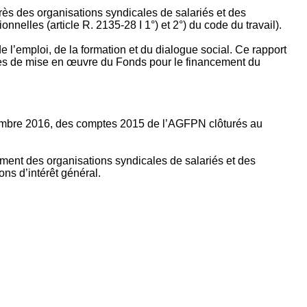
rès des organisations syndicales de salariés et des
nelles (article R. 2135‐28 I 1°) et 2°) du code du travail).
’emploi, de la formation et du dialogue social. Ce rapport
apes de mise en œuvre du Fonds pour le financement du
ptembre 2016, des comptes 2015 de l’AGFPN clôturés au
ement des organisations syndicales de salariés et des
ns d’intérêt général.