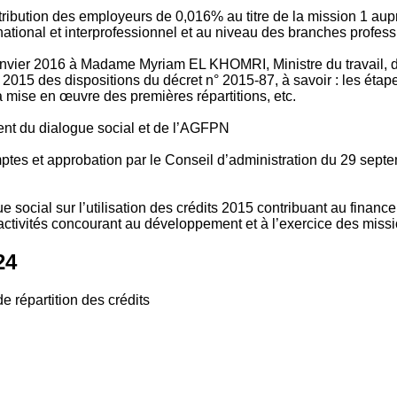
tribution des employeurs de 0,016% au titre de la mission 1 aup
ional et interprofessionnel et au niveau des branches profession
vier 2016 à Madame Myriam EL KHOMRI, Ministre du travail, de l
2015 des dispositions du décret n° 2015-87, à savoir : les ét
 mise en œuvre des premières répartitions, etc.
ment du dialogue social et de l’AGFPN
mptes et approbation par le Conseil d’administration du 29 se
 social sur l’utilisation des crédits 2015 contribuant au financ
ctivités concourant au développement et à l’exercice des missio
24
e répartition des crédits