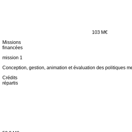
103
M€
Missions
financées
mission 1
Conception, gestion, animation et évaluation des politiques m
Crédits
répartis