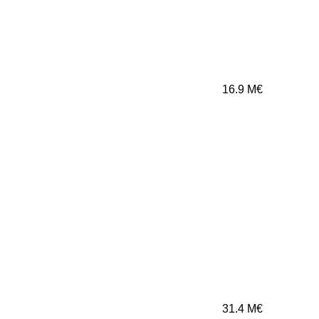
16.9
M€
31.4
M€