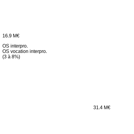
16.9
M€
OS interpro.
OS vocation interpro.
(3 à 8%)
31.4
M€