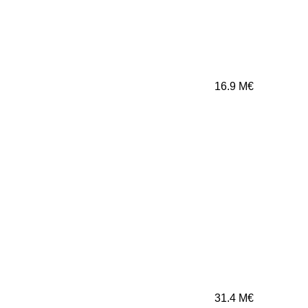
16.9
M€
31.4
M€