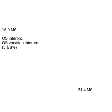
16.9
M€
OS interpro.
OS vocation interpro.
(3 à 8%)
31.4
M€