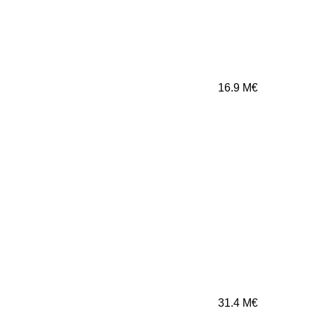
16.9
M€
31.4
M€