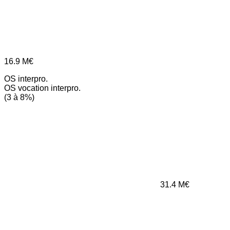
16.9
M€
OS interpro.
OS vocation interpro.
(3 à 8%)
31.4
M€