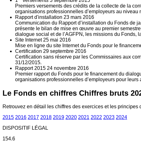
1
versements
3
septembre 2015
Premiers versements des crédits de la collecte de la con
organisations professionnelles d’employeurs au niveau nat
Rapport d'installation
23
mars 2016
Communication du Rapport d’installation du Fonds de jan
présente le bilan de mise en œuvre au premier semestre 
dialogue social et de l’AGFPN, les missions du Fonds, la
Site Internet
25
mai 2016
Mise en ligne du site Internet du Fonds pour le finance
Certification
29
septembre 2016
Certification sans réserve par les Commissaires aux co
31/12/2015.
Rapport 2015
24
novembre 2016
Premier rapport du Fonds pour le financement du dialogue
organisations professionnelles d’employeurs pour leurs a
Le Fonds en chiffres
Chiffres bruts 20
Retrouvez en détail les chiffres des exercices et les principes d
2015
2016
2017
2018
2019
2020
2021
2022
2023
2024
DISPOSITIF LÉGAL
154.6