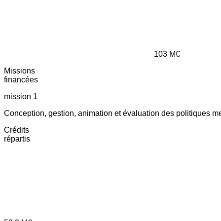
103
M€
Missions
financées
mission 1
Conception, gestion, animation et évaluation des politiques m
Crédits
répartis