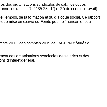
rès des organisations syndicales de salariés et des
nelles (article R. 2135‐28 I 1°) et 2°) du code du travail).
’emploi, de la formation et du dialogue social. Ce rapport
apes de mise en œuvre du Fonds pour le financement du
ptembre 2016, des comptes 2015 de l’AGFPN clôturés au
ement des organisations syndicales de salariés et des
ns d’intérêt général.