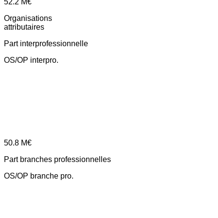
52.2
M€
Organisations
attributaires
Part interprofessionnelle
OS/OP interpro.
50.8
M€
Part branches professionnelles
OS/OP branche pro.