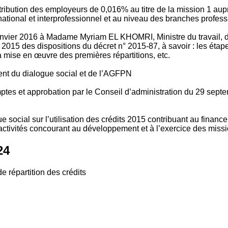
tribution des employeurs de 0,016% au titre de la mission 1 aup
ional et interprofessionnel et au niveau des branches profession
vier 2016 à Madame Myriam EL KHOMRI, Ministre du travail, de l
2015 des dispositions du décret n° 2015-87, à savoir : les ét
 mise en œuvre des premières répartitions, etc.
ment du dialogue social et de l’AGFPN
mptes et approbation par le Conseil d’administration du 29 se
 social sur l’utilisation des crédits 2015 contribuant au financ
ctivités concourant au développement et à l’exercice des missio
24
e répartition des crédits