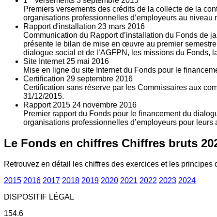
1
versements
3
septembre 2015
Premiers versements des crédits de la collecte de la con
organisations professionnelles d’employeurs au niveau nat
Rapport d'installation
23
mars 2016
Communication du Rapport d’installation du Fonds de jan
présente le bilan de mise en œuvre au premier semestre 
dialogue social et de l’AGFPN, les missions du Fonds, la
Site Internet
25
mai 2016
Mise en ligne du site Internet du Fonds pour le finance
Certification
29
septembre 2016
Certification sans réserve par les Commissaires aux co
31/12/2015.
Rapport 2015
24
novembre 2016
Premier rapport du Fonds pour le financement du dialogue
organisations professionnelles d’employeurs pour leurs a
Le Fonds en chiffres
Chiffres bruts 20
Retrouvez en détail les chiffres des exercices et les principes d
2015
2016
2017
2018
2019
2020
2021
2022
2023
2024
DISPOSITIF LÉGAL
154.6