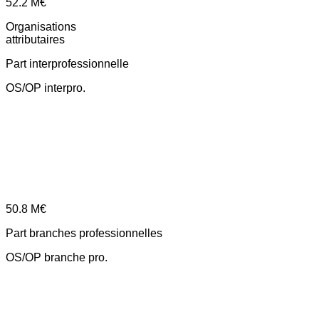
52.2
M€
Organisations
attributaires
Part interprofessionnelle
OS/OP interpro.
50.8
M€
Part branches professionnelles
OS/OP branche pro.