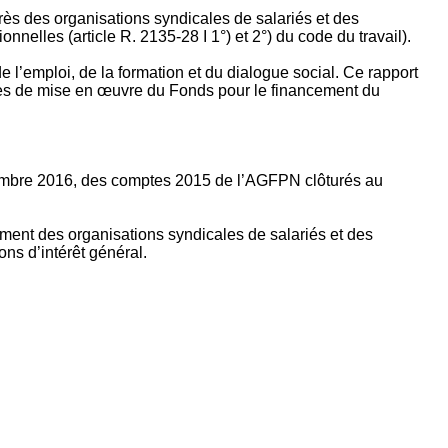
rès des organisations syndicales de salariés et des
nelles (article R. 2135‐28 I 1°) et 2°) du code du travail).
’emploi, de la formation et du dialogue social. Ce rapport
apes de mise en œuvre du Fonds pour le financement du
ptembre 2016, des comptes 2015 de l’AGFPN clôturés au
ement des organisations syndicales de salariés et des
ns d’intérêt général.