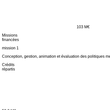
103
M€
Missions
financées
mission 1
Conception, gestion, animation et évaluation des politiques m
Crédits
répartis