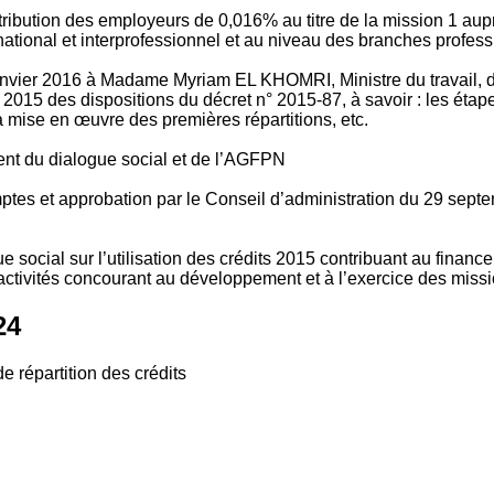
tribution des employeurs de 0,016% au titre de la mission 1 aup
ional et interprofessionnel et au niveau des branches profession
vier 2016 à Madame Myriam EL KHOMRI, Ministre du travail, de l
2015 des dispositions du décret n° 2015-87, à savoir : les ét
 mise en œuvre des premières répartitions, etc.
ment du dialogue social et de l’AGFPN
mptes et approbation par le Conseil d’administration du 29 se
 social sur l’utilisation des crédits 2015 contribuant au financ
ctivités concourant au développement et à l’exercice des missio
24
e répartition des crédits