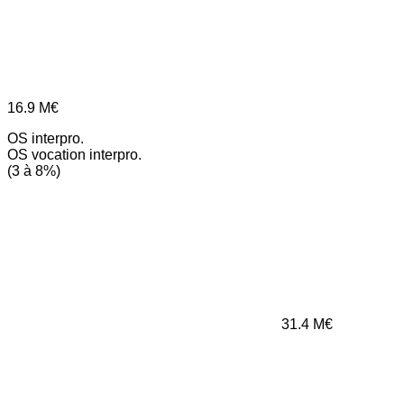
16.9
M€
OS interpro.
OS vocation interpro.
(3 à 8%)
31.4
M€