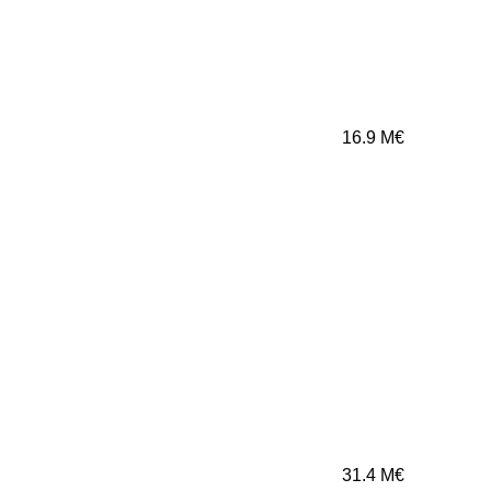
16.9
M€
31.4
M€