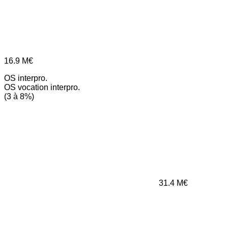
16.9
M€
OS interpro.
OS vocation interpro.
(3 à 8%)
31.4
M€