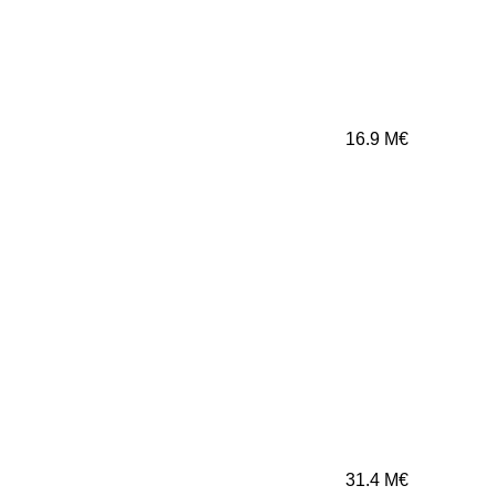
16.9
M€
31.4
M€