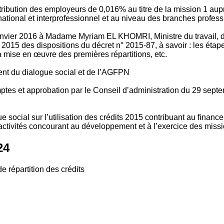
tribution des employeurs de 0,016% au titre de la mission 1 aup
ional et interprofessionnel et au niveau des branches profession
vier 2016 à Madame Myriam EL KHOMRI, Ministre du travail, de l
2015 des dispositions du décret n° 2015-87, à savoir : les ét
 mise en œuvre des premières répartitions, etc.
ment du dialogue social et de l’AGFPN
mptes et approbation par le Conseil d’administration du 29 se
 social sur l’utilisation des crédits 2015 contribuant au financ
ctivités concourant au développement et à l’exercice des missio
24
e répartition des crédits