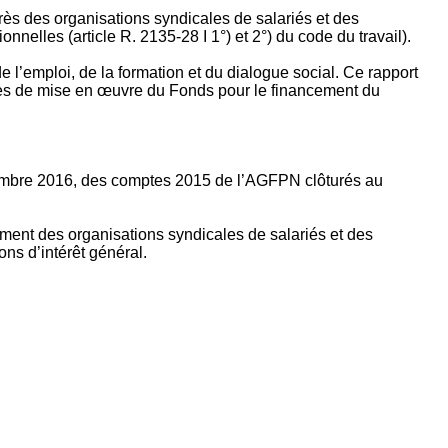
rès des organisations syndicales de salariés et des
nelles (article R. 2135‐28 I 1°) et 2°) du code du travail).
’emploi, de la formation et du dialogue social. Ce rapport
apes de mise en œuvre du Fonds pour le financement du
ptembre 2016, des comptes 2015 de l’AGFPN clôturés au
ement des organisations syndicales de salariés et des
ns d’intérêt général.