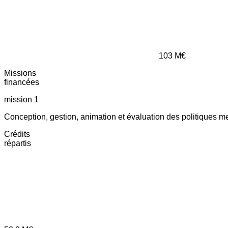
103
M€
Missions
financées
mission 1
Conception, gestion, animation et évaluation des politiques m
Crédits
répartis