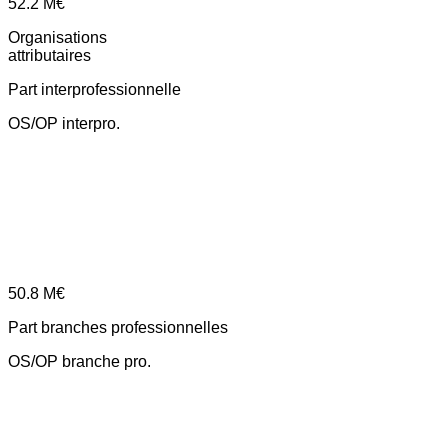
52.2
M€
Organisations
attributaires
Part interprofessionnelle
OS/OP interpro.
50.8
M€
Part branches professionnelles
OS/OP branche pro.