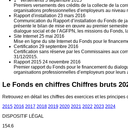
1
versements
3
septembre 2015
Premiers versements des crédits de la collecte de la con
organisations professionnelles d’employeurs au niveau nat
Rapport d'installation
23
mars 2016
Communication du Rapport d’installation du Fonds de jan
présente le bilan de mise en œuvre au premier semestre 
dialogue social et de l’AGFPN, les missions du Fonds, la
Site Internet
25
mai 2016
Mise en ligne du site Internet du Fonds pour le finance
Certification
29
septembre 2016
Certification sans réserve par les Commissaires aux co
31/12/2015.
Rapport 2015
24
novembre 2016
Premier rapport du Fonds pour le financement du dialogue
organisations professionnelles d’employeurs pour leurs a
Le Fonds en chiffres
Chiffres bruts 20
Retrouvez en détail les chiffres des exercices et les principes d
2015
2016
2017
2018
2019
2020
2021
2022
2023
2024
DISPOSITIF LÉGAL
154.6