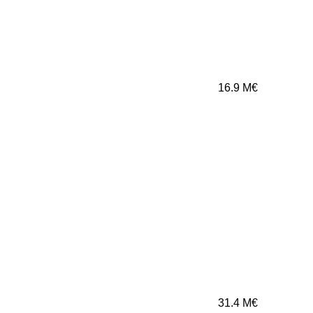
16.9
M€
31.4
M€