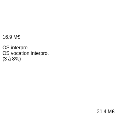
16.9
M€
OS interpro.
OS vocation interpro.
(3 à 8%)
31.4
M€