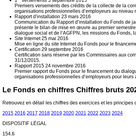
1
versements
3
septembre 2015
Premiers versements des crédits de la collecte de la con
organisations professionnelles d’employeurs au niveau nat
Rapport d'installation
23
mars 2016
Communication du Rapport d’installation du Fonds de jan
présente le bilan de mise en œuvre au premier semestre 
dialogue social et de l’AGFPN, les missions du Fonds, la
Site Internet
25
mai 2016
Mise en ligne du site Internet du Fonds pour le finance
Certification
29
septembre 2016
Certification sans réserve par les Commissaires aux co
31/12/2015.
Rapport 2015
24
novembre 2016
Premier rapport du Fonds pour le financement du dialogue
organisations professionnelles d’employeurs pour leurs a
Le Fonds en chiffres
Chiffres bruts 20
Retrouvez en détail les chiffres des exercices et les principes d
2015
2016
2017
2018
2019
2020
2021
2022
2023
2024
DISPOSITIF LÉGAL
154.6