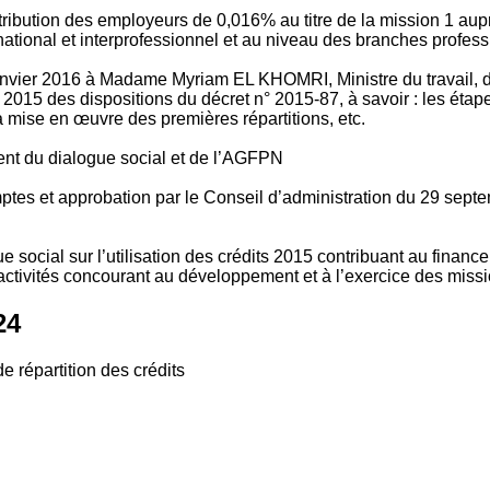
tribution des employeurs de 0,016% au titre de la mission 1 aup
ional et interprofessionnel et au niveau des branches profession
vier 2016 à Madame Myriam EL KHOMRI, Ministre du travail, de l
2015 des dispositions du décret n° 2015-87, à savoir : les ét
 mise en œuvre des premières répartitions, etc.
ment du dialogue social et de l’AGFPN
mptes et approbation par le Conseil d’administration du 29 se
 social sur l’utilisation des crédits 2015 contribuant au financ
ctivités concourant au développement et à l’exercice des missio
24
e répartition des crédits