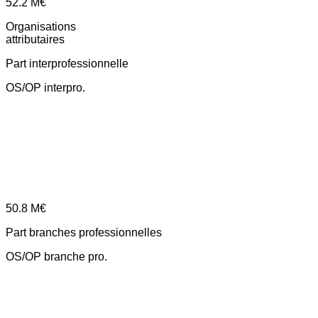
52.2
M€
Organisations
attributaires
Part interprofessionnelle
OS/OP interpro.
50.8
M€
Part branches professionnelles
OS/OP branche pro.