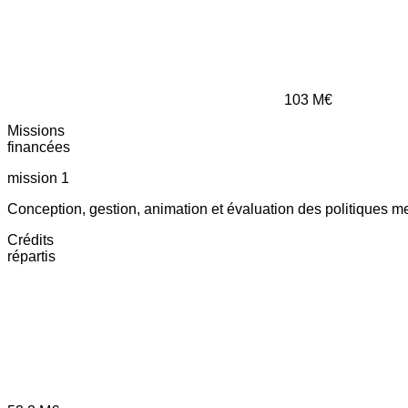
103
M€
Missions
financées
mission 1
Conception, gestion, animation et évaluation des politiques m
Crédits
répartis