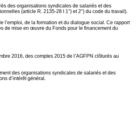
rès des organisations syndicales de salariés et des
nelles (article R. 2135‐28 I 1°) et 2°) du code du travail).
’emploi, de la formation et du dialogue social. Ce rapport
apes de mise en œuvre du Fonds pour le financement du
ptembre 2016, des comptes 2015 de l’AGFPN clôturés au
ement des organisations syndicales de salariés et des
ns d’intérêt général.