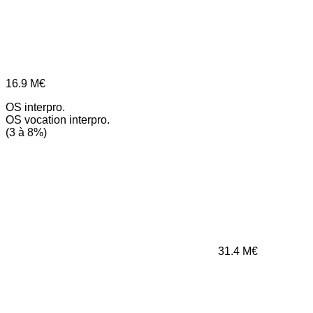
16.9
M€
OS interpro.
OS vocation interpro.
(3 à 8%)
31.4
M€