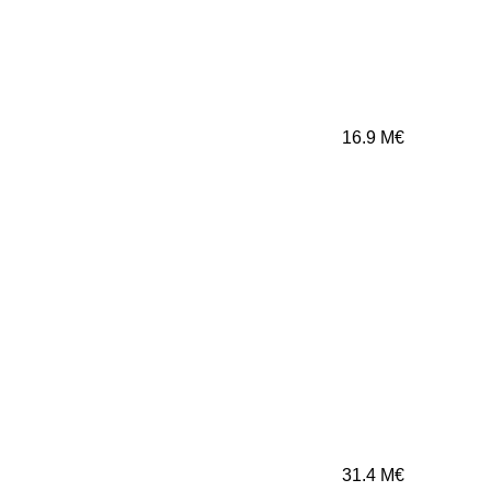
16.9
M€
31.4
M€