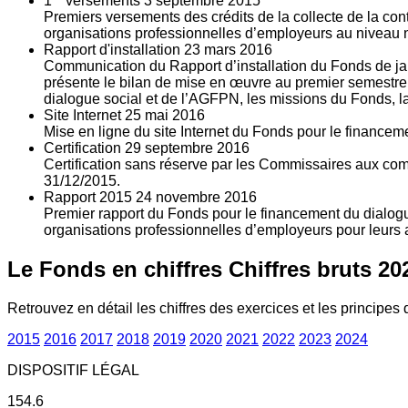
1
versements
3
septembre 2015
Premiers versements des crédits de la collecte de la con
organisations professionnelles d’employeurs au niveau nat
Rapport d'installation
23
mars 2016
Communication du Rapport d’installation du Fonds de jan
présente le bilan de mise en œuvre au premier semestre 
dialogue social et de l’AGFPN, les missions du Fonds, la
Site Internet
25
mai 2016
Mise en ligne du site Internet du Fonds pour le finance
Certification
29
septembre 2016
Certification sans réserve par les Commissaires aux co
31/12/2015.
Rapport 2015
24
novembre 2016
Premier rapport du Fonds pour le financement du dialogue
organisations professionnelles d’employeurs pour leurs a
Le Fonds en chiffres
Chiffres bruts 20
Retrouvez en détail les chiffres des exercices et les principes d
2015
2016
2017
2018
2019
2020
2021
2022
2023
2024
DISPOSITIF LÉGAL
154.6