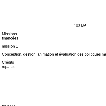
103
M€
Missions
financées
mission 1
Conception, gestion, animation et évaluation des politiques m
Crédits
répartis