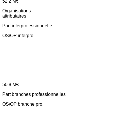
52.2
M€
Organisations
attributaires
Part interprofessionnelle
OS/OP interpro.
50.8
M€
Part branches professionnelles
OS/OP branche pro.