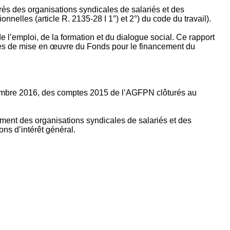
rès des organisations syndicales de salariés et des
nelles (article R. 2135‐28 I 1°) et 2°) du code du travail).
’emploi, de la formation et du dialogue social. Ce rapport
apes de mise en œuvre du Fonds pour le financement du
ptembre 2016, des comptes 2015 de l’AGFPN clôturés au
ement des organisations syndicales de salariés et des
ns d’intérêt général.