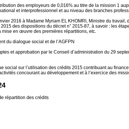
tribution des employeurs de 0,016% au titre de la mission 1 aup
ional et interprofessionnel et au niveau des branches profession
vier 2016 à Madame Myriam EL KHOMRI, Ministre du travail, de l
2015 des dispositions du décret n° 2015-87, à savoir : les ét
 mise en œuvre des premières répartitions, etc.
ment du dialogue social et de l’AGFPN
mptes et approbation par le Conseil d’administration du 29 se
 social sur l’utilisation des crédits 2015 contribuant au financ
ctivités concourant au développement et à l’exercice des missio
24
e répartition des crédits