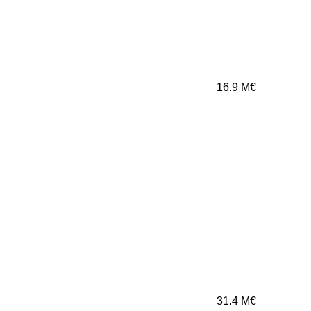
16.9
M€
31.4
M€