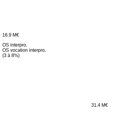
16.9
M€
OS interpro.
OS vocation interpro.
(3 à 8%)
31.4
M€