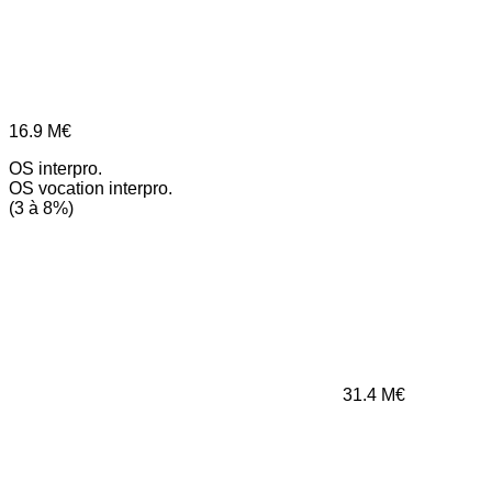
16.9
M€
OS interpro.
OS vocation interpro.
(3 à 8%)
31.4
M€