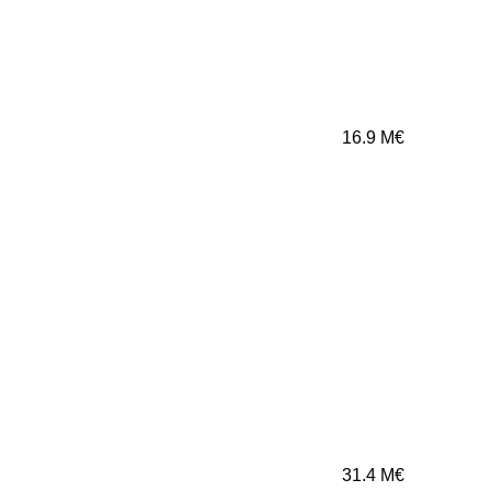
16.9
M€
31.4
M€