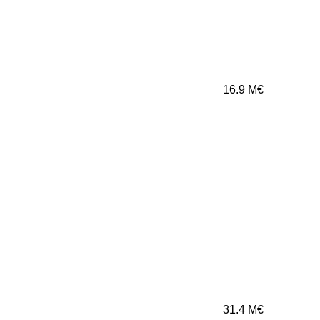
16.9
M€
31.4
M€