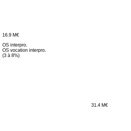
16.9
M€
OS interpro.
OS vocation interpro.
(3 à 8%)
31.4
M€