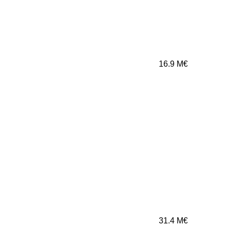
16.9
M€
31.4
M€