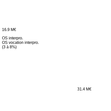
16.9
M€
OS interpro.
OS vocation interpro.
(3 à 8%)
31.4
M€