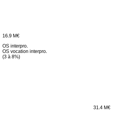
16.9
M€
OS interpro.
OS vocation interpro.
(3 à 8%)
31.4
M€