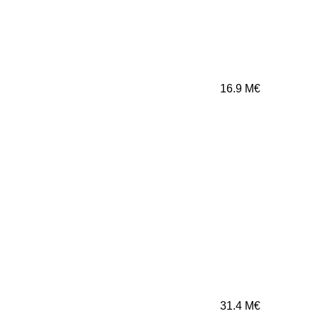
16.9
M€
31.4
M€