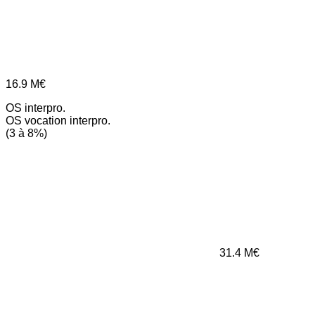
16.9
M€
OS interpro.
OS vocation interpro.
(3 à 8%)
31.4
M€