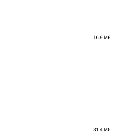
16.9
M€
31.4
M€