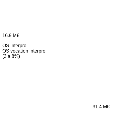
16.9
M€
OS interpro.
OS vocation interpro.
(3 à 8%)
31.4
M€