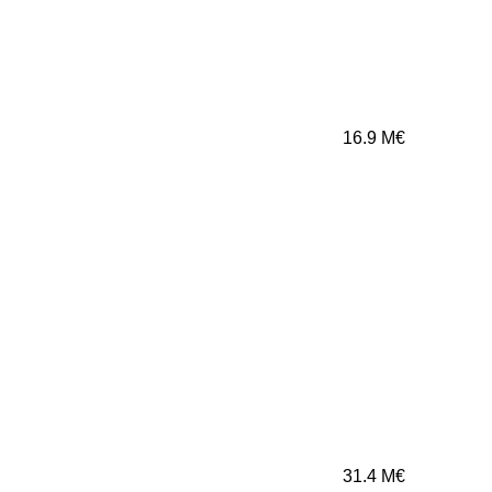
16.9
M€
31.4
M€