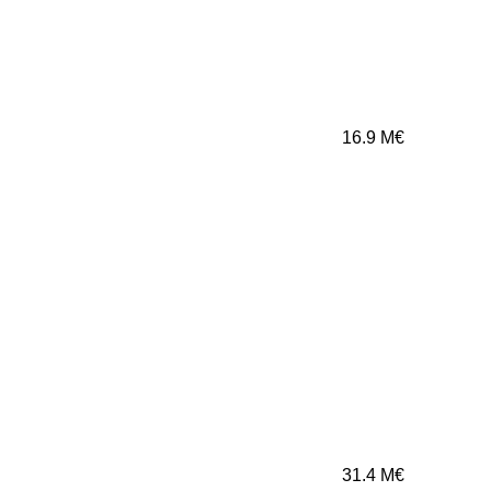
16.9
M€
31.4
M€