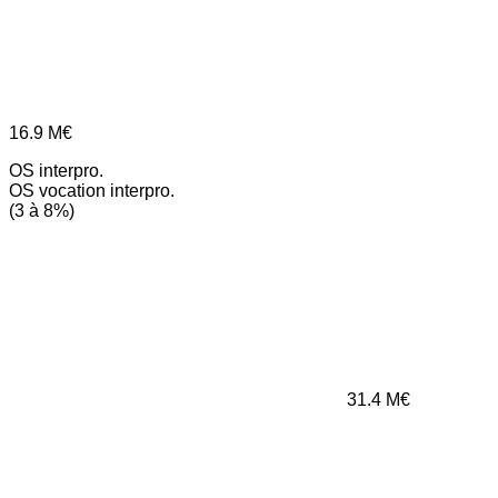
16.9
M€
OS interpro.
OS vocation interpro.
(3 à 8%)
31.4
M€