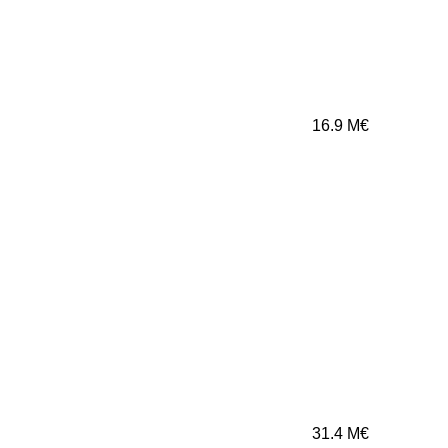
16.9
M€
31.4
M€