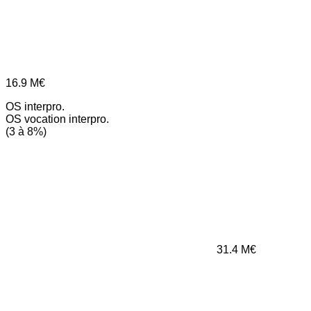
16.9
M€
OS interpro.
OS vocation interpro.
(3 à 8%)
31.4
M€