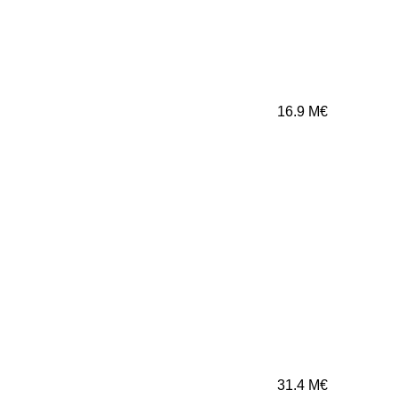
16.9
M€
31.4
M€