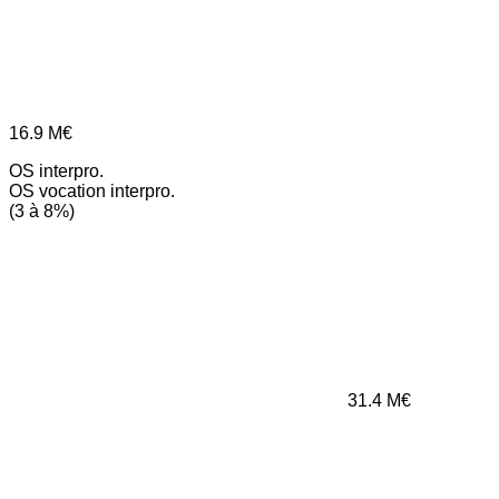
16.9
M€
OS interpro.
OS vocation interpro.
(3 à 8%)
31.4
M€