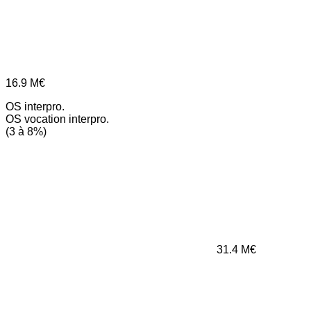
16.9
M€
OS interpro.
OS vocation interpro.
(3 à 8%)
31.4
M€