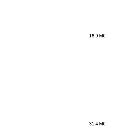
16.9
M€
31.4
M€