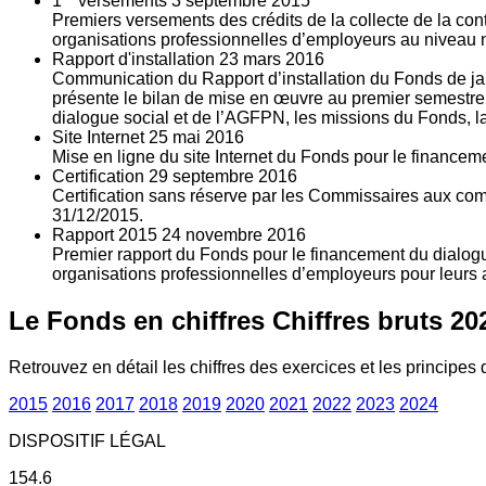
1
versements
3
septembre 2015
Premiers versements des crédits de la collecte de la con
organisations professionnelles d’employeurs au niveau nat
Rapport d'installation
23
mars 2016
Communication du Rapport d’installation du Fonds de jan
présente le bilan de mise en œuvre au premier semestre 
dialogue social et de l’AGFPN, les missions du Fonds, la
Site Internet
25
mai 2016
Mise en ligne du site Internet du Fonds pour le finance
Certification
29
septembre 2016
Certification sans réserve par les Commissaires aux co
31/12/2015.
Rapport 2015
24
novembre 2016
Premier rapport du Fonds pour le financement du dialogue
organisations professionnelles d’employeurs pour leurs a
Le Fonds en chiffres
Chiffres bruts 20
Retrouvez en détail les chiffres des exercices et les principes d
2015
2016
2017
2018
2019
2020
2021
2022
2023
2024
DISPOSITIF LÉGAL
154.6