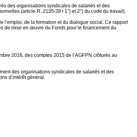
rès des organisations syndicales de salariés et des
nelles (article R. 2135‐28 I 1°) et 2°) du code du travail).
’emploi, de la formation et du dialogue social. Ce rapport
apes de mise en œuvre du Fonds pour le financement du
ptembre 2016, des comptes 2015 de l’AGFPN clôturés au
ement des organisations syndicales de salariés et des
ns d’intérêt général.