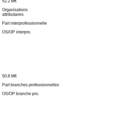
52.2
M€
Organisations
attributaires
Part interprofessionnelle
OS/OP interpro.
50.8
M€
Part branches professionnelles
OS/OP branche pro.