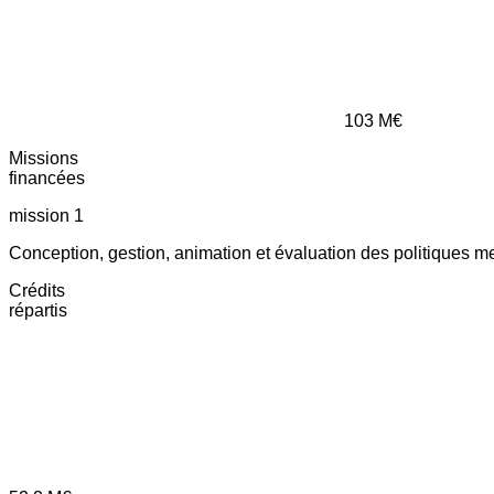
103
M€
Missions
financées
mission 1
Conception, gestion, animation et évaluation des politiques m
Crédits
répartis