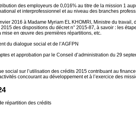
tribution des employeurs de 0,016% au titre de la mission 1 aup
ional et interprofessionnel et au niveau des branches profession
vier 2016 à Madame Myriam EL KHOMRI, Ministre du travail, de l
2015 des dispositions du décret n° 2015-87, à savoir : les ét
 mise en œuvre des premières répartitions, etc.
ment du dialogue social et de l’AGFPN
mptes et approbation par le Conseil d’administration du 29 se
 social sur l’utilisation des crédits 2015 contribuant au financ
ctivités concourant au développement et à l’exercice des missio
24
e répartition des crédits