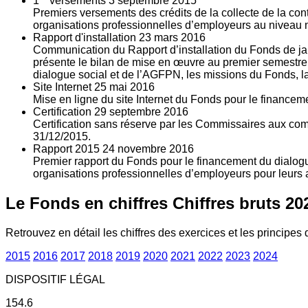
1
versements
3
septembre 2015
Premiers versements des crédits de la collecte de la con
organisations professionnelles d’employeurs au niveau nat
Rapport d'installation
23
mars 2016
Communication du Rapport d’installation du Fonds de jan
présente le bilan de mise en œuvre au premier semestre 
dialogue social et de l’AGFPN, les missions du Fonds, la
Site Internet
25
mai 2016
Mise en ligne du site Internet du Fonds pour le finance
Certification
29
septembre 2016
Certification sans réserve par les Commissaires aux co
31/12/2015.
Rapport 2015
24
novembre 2016
Premier rapport du Fonds pour le financement du dialogue
organisations professionnelles d’employeurs pour leurs a
Le Fonds en chiffres
Chiffres bruts 20
Retrouvez en détail les chiffres des exercices et les principes d
2015
2016
2017
2018
2019
2020
2021
2022
2023
2024
DISPOSITIF LÉGAL
154.6