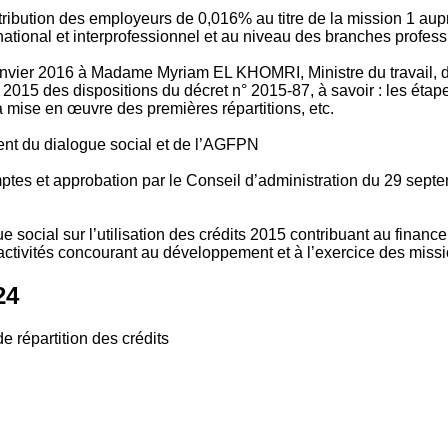
tribution des employeurs de 0,016% au titre de la mission 1 aup
ional et interprofessionnel et au niveau des branches profession
vier 2016 à Madame Myriam EL KHOMRI, Ministre du travail, de l
2015 des dispositions du décret n° 2015-87, à savoir : les ét
 mise en œuvre des premières répartitions, etc.
ment du dialogue social et de l’AGFPN
mptes et approbation par le Conseil d’administration du 29 se
 social sur l’utilisation des crédits 2015 contribuant au financ
ctivités concourant au développement et à l’exercice des missio
24
e répartition des crédits