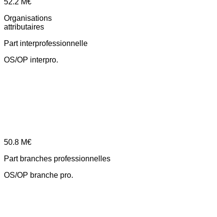
52.2
M€
Organisations
attributaires
Part interprofessionnelle
OS/OP interpro.
50.8
M€
Part branches professionnelles
OS/OP branche pro.