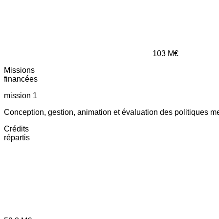
103
M€
Missions
financées
mission 1
Conception, gestion, animation et évaluation des politiques m
Crédits
répartis