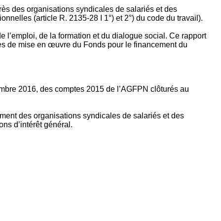
rès des organisations syndicales de salariés et des
nelles (article R. 2135‐28 I 1°) et 2°) du code du travail).
’emploi, de la formation et du dialogue social. Ce rapport
apes de mise en œuvre du Fonds pour le financement du
ptembre 2016, des comptes 2015 de l’AGFPN clôturés au
ement des organisations syndicales de salariés et des
ns d’intérêt général.