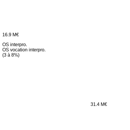
16.9
M€
OS interpro.
OS vocation interpro.
(3 à 8%)
31.4
M€