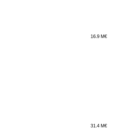
16.9
M€
31.4
M€