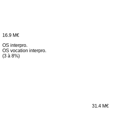
16.9
M€
OS interpro.
OS vocation interpro.
(3 à 8%)
31.4
M€