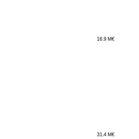
16.9
M€
31.4
M€