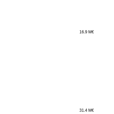
16.9
M€
31.4
M€