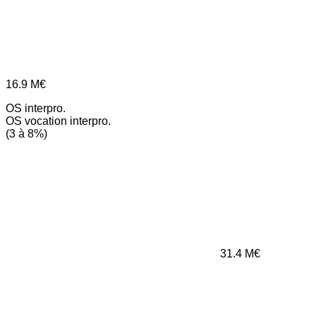
16.9
M€
OS interpro.
OS vocation interpro.
(3 à 8%)
31.4
M€