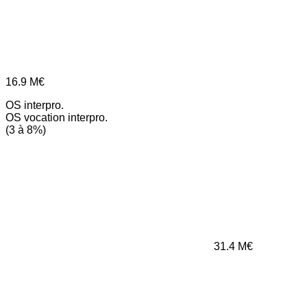
16.9
M€
OS interpro.
OS vocation interpro.
(3 à 8%)
31.4
M€