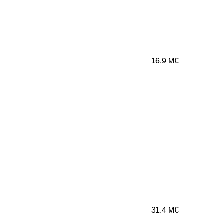
16.9
M€
31.4
M€