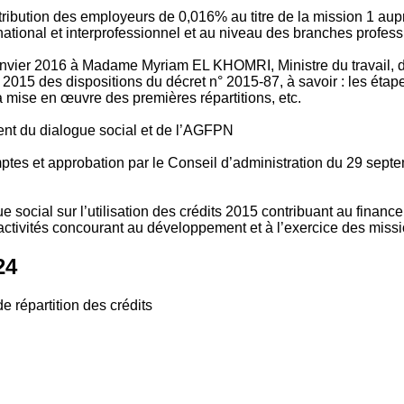
tribution des employeurs de 0,016% au titre de la mission 1 aup
ional et interprofessionnel et au niveau des branches profession
vier 2016 à Madame Myriam EL KHOMRI, Ministre du travail, de l
2015 des dispositions du décret n° 2015-87, à savoir : les ét
 mise en œuvre des premières répartitions, etc.
ment du dialogue social et de l’AGFPN
mptes et approbation par le Conseil d’administration du 29 se
 social sur l’utilisation des crédits 2015 contribuant au financ
ctivités concourant au développement et à l’exercice des missio
24
e répartition des crédits