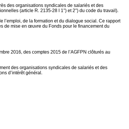
rès des organisations syndicales de salariés et des
nelles (article R. 2135‐28 I 1°) et 2°) du code du travail).
’emploi, de la formation et du dialogue social. Ce rapport
apes de mise en œuvre du Fonds pour le financement du
ptembre 2016, des comptes 2015 de l’AGFPN clôturés au
ement des organisations syndicales de salariés et des
ns d’intérêt général.