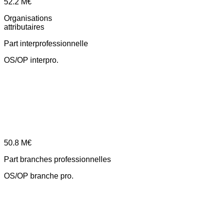
52.2
M€
Organisations
attributaires
Part interprofessionnelle
OS/OP interpro.
50.8
M€
Part branches professionnelles
OS/OP branche pro.