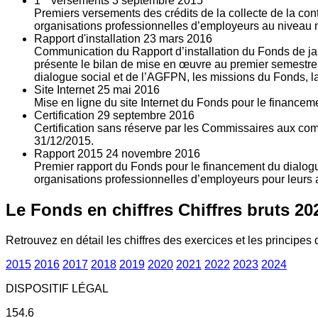
1
versements
3
septembre 2015
Premiers versements des crédits de la collecte de la con
organisations professionnelles d’employeurs au niveau nat
Rapport d'installation
23
mars 2016
Communication du Rapport d’installation du Fonds de jan
présente le bilan de mise en œuvre au premier semestre 
dialogue social et de l’AGFPN, les missions du Fonds, la
Site Internet
25
mai 2016
Mise en ligne du site Internet du Fonds pour le finance
Certification
29
septembre 2016
Certification sans réserve par les Commissaires aux co
31/12/2015.
Rapport 2015
24
novembre 2016
Premier rapport du Fonds pour le financement du dialogue
organisations professionnelles d’employeurs pour leurs a
Le Fonds en chiffres
Chiffres bruts 20
Retrouvez en détail les chiffres des exercices et les principes d
2015
2016
2017
2018
2019
2020
2021
2022
2023
2024
DISPOSITIF LÉGAL
154.6