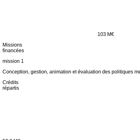
103
M€
Missions
financées
mission 1
Conception, gestion, animation et évaluation des politiques m
Crédits
répartis