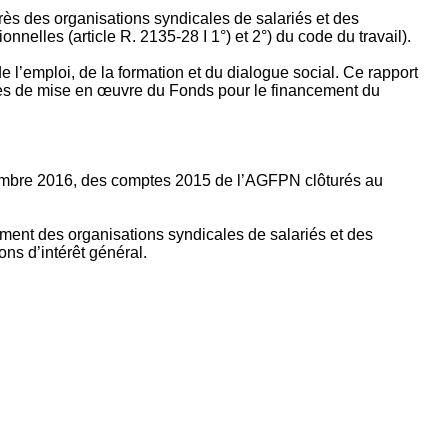
rès des organisations syndicales de salariés et des
nelles (article R. 2135‐28 I 1°) et 2°) du code du travail).
’emploi, de la formation et du dialogue social. Ce rapport
apes de mise en œuvre du Fonds pour le financement du
ptembre 2016, des comptes 2015 de l’AGFPN clôturés au
ement des organisations syndicales de salariés et des
ns d’intérêt général.