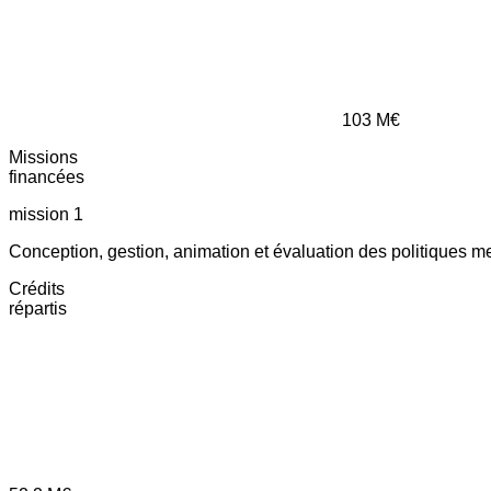
103
M€
Missions
financées
mission 1
Conception, gestion, animation et évaluation des politiques m
Crédits
répartis