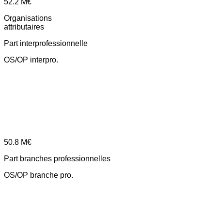
52.2
M€
Organisations
attributaires
Part interprofessionnelle
OS/OP interpro.
50.8
M€
Part branches professionnelles
OS/OP branche pro.