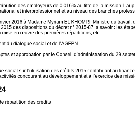
tribution des employeurs de 0,016% au titre de la mission 1 aup
ional et interprofessionnel et au niveau des branches profession
vier 2016 à Madame Myriam EL KHOMRI, Ministre du travail, de l
2015 des dispositions du décret n° 2015-87, à savoir : les ét
 mise en œuvre des premières répartitions, etc.
ment du dialogue social et de l’AGFPN
mptes et approbation par le Conseil d’administration du 29 se
 social sur l’utilisation des crédits 2015 contribuant au financ
ctivités concourant au développement et à l’exercice des missio
24
e répartition des crédits