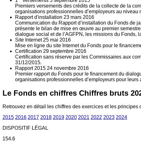
1
versements
3
septembre 2015
Premiers versements des crédits de la collecte de la con
organisations professionnelles d’employeurs au niveau nat
Rapport d'installation
23
mars 2016
Communication du Rapport d’installation du Fonds de jan
présente le bilan de mise en œuvre au premier semestre 
dialogue social et de l’AGFPN, les missions du Fonds, la
Site Internet
25
mai 2016
Mise en ligne du site Internet du Fonds pour le finance
Certification
29
septembre 2016
Certification sans réserve par les Commissaires aux co
31/12/2015.
Rapport 2015
24
novembre 2016
Premier rapport du Fonds pour le financement du dialogue
organisations professionnelles d’employeurs pour leurs a
Le Fonds en chiffres
Chiffres bruts 20
Retrouvez en détail les chiffres des exercices et les principes d
2015
2016
2017
2018
2019
2020
2021
2022
2023
2024
DISPOSITIF LÉGAL
154.6